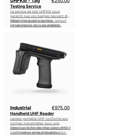
UHFKill - Tag
€250.00
Testing Service
Le service de test UHFKill vous
garantit que vos badges peuvent être
désactivés avant que vous
Délais d’exécution rapides, rapport
n’investissiez dans du matériel.
de laboratoire et compatibilité
garantie.
Industrial
Handheld
UHF
Reader
Industrial
€975.00
Handheld UHF Reader
Lecteur portable UHF conforme aux
normes industrielles pour une
détection fiable des étiquettes et la
Conçu pour fonctionner avec UHFKill
confirmation de leur désactivation.
: optimisé pour les étiquettes
intégrées, le balayage complet des