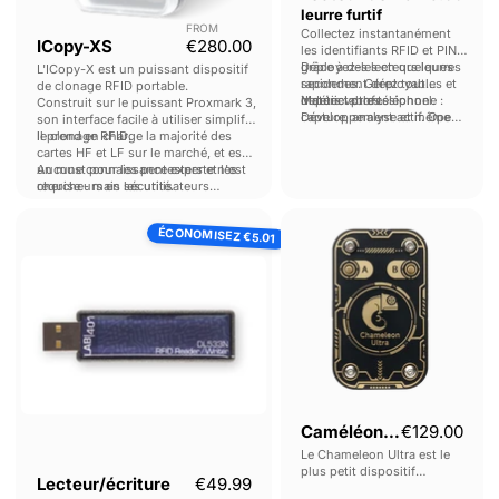
leurre furtif
FROM
Collectez instantanément
Prix actuel
ICopy-XS
€280.00
les identifiants RFID et PIN
grâce à des lecteurs leurres
Déployez-les en quelques
L'ICopy-X est un puissant dispositif
rapidement déployables et
secondes. Gérez tout
de clonage RFID portable.
indétectables.
depuis votre téléphone :
Matériel professionnel.
Construit sur le puissant Proxmark 3,
capture, analyse et même
Développement actif. Open
son interface facile à utiliser simplifie
clonage sans fil via
source.
le clonage RFID.
Il prend en charge la majorité des
Proxmark.
cartes HF et LF sur le marché, et est
un must pour les pentesters et les
Aucune connaissance experte n'est
chercheurs en sécurité.
requise - mais les utilisateurs
expérimentés peuvent toujours
Lecteur/
Caméléon
utiliser une console Proxmark pour
ÉCONOMISEZ
écriture
Ultra
effectuer des opérations avancées .
€5.01
RFID
USB
DL533N
Caméléon Ultra
€129.00
Le Chameleon Ultra est le
plus petit dispositif
Prix actuel
Lecteur/écriture
€49.99
d'émulation RFID au monde