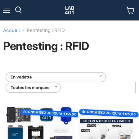
Menu
Voir
Rechercher
le
panier
Accueil
Pentesting : RFID
Pentesting : RFID
Lab401
Pack
ÉCONOMISEZ JUSQU'À
ÉCONOMISEZ JUSQU'À
Pentester
des
€125.00
€155.00
Pack
tags
RFID
Pentester