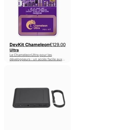
DevKit Chameleon
€129.00
Ultra
Le ChameleonUltra pour les
développeurs : un accès facile aux
en-têtes pour le flashage, le
PPE
débogage, l’extension et
Long
l’apprentissage, sur la plateforme
d’émulation RFID la plus puissante
Range
au monde.
Reader
Power
Supply