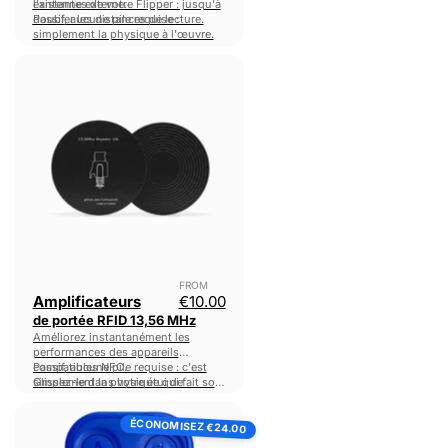
existantes de votre Flipper : jusqu'à
l'antenne externe.
doubler les distances de lecture.
Passif, aucune pile requise :
simplement la physique à l'œuvre.
Amplificateurs
de
portée
RFID
13,56
MHz
FROM
Amplificateurs
€10.00
de portée RFID 13,56 MHz
Améliorez instantanément les
performances des appareils
compatibles NFC.
Passif, aucune pile requise : c'est
Glissez-le dans votre étui de
simplement la physique qui fait son
téléphone ou votre portefeuille pour
œuvre !
Porte-
améliorer
les performances.
ÉCONOMISEZ
clés
€24.00
multi-