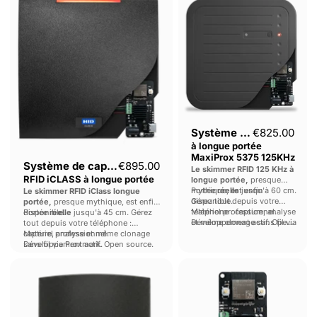
de
de
capture
capture
RFID
à
iCLASS
longue
à
portée
longue
MaxiProx
portée
5375
125KHz
Système de capture
€825.00
à longue portée
MaxiProx 5375 125KHz
Système de capture
€895.00
Le skimmer RFID 125 KHz à
RFID iCLASS à longue portée
longue portée,
presque
mythique, est enfin
Portée
réelle
jusqu'à 60 cm.
Le skimmer RFID iClass longue
disponible.
Gérez tout depuis votre
portée,
presque mythique, est enfin
téléphone : capture, analyse
Matériel professionnel.
disponible.
Portée
réelle
jusqu'à 45 cm. Gérez
et même clonage sans fil via
Développement actif. Open
tout depuis votre téléphone :
Proxmark.
source.
capture, analyse et même clonage
Matériel professionnel.
sans fil via Proxmark.
Développement actif. Open source.
Lecteur
Carte
de
Doppelgänger
leurres
Core
double
RFID
mode
Dev