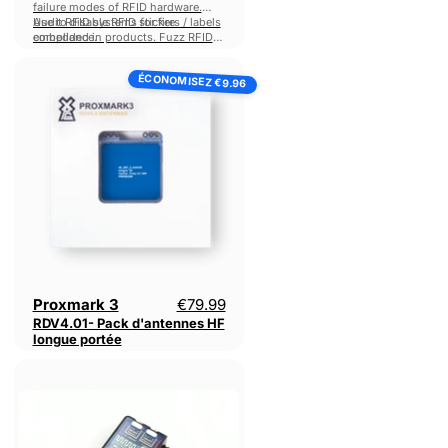
failure modes of RFID hardware.
Audit RFID systems for fire
Use to disable RFID stickers / labels
compliance.
embedded in products. Fuzz RFID
Access control systems.
Proxmark
ÉCONOMISEZ
3
€9.96
RDV4.01-
Pack
d'antennes
HF
longue
portée
Prix actuel
Proxmark 3
€79.99
RDV4.01- Pack d'antennes HF
longue portée
Proxmark
3
RDV4
-
Module