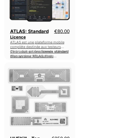
Prix actuel
ATLAS: Standard
€80.00
Licence
ATLAS est une plateforme mobile
complète destinée aux testeurs
d'intrusion professionnels utilisant
Ce produit est une
licence standard
l'écosystème Mayweather.
d'un an
pour ATLAS, livrée
immédiatement après l'achat.
UHFKill
-
Tag
Testing
Service