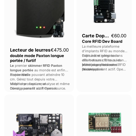
Paxton
Board
longue
portée
/
furtif
Carte Doppelgänger
€60.00
Core RFID Dev Board
La meilleure plateforme
Lecteur de leurres
€475.00
d'implants RFID au monde.
double mode Paxton longue
Capturez et gérez sans
Prête à être intégrée dans
portée / furtif
effort et sans fil tous les
des lecteurs cibles ou dans
principaux protocoles RFID
votre propre lecteur
Matériel professionnel.
Le
premier
skimmer RFID Paxton
et claviers.
personnalisé.
Développement actif. Open
longue portée
au monde est enfin
source.
disponible.
Portée
réelle
pouvant atteindre 10
cm. Gérez tout depuis votre
téléphone : capture, analyse et même
Matériel professionnel.
clonage sans fil via Proxmark.
Développement actif. Open source.
KIISU
ESP
-
RFID
Alternative
Tool
à
la
pince
compacte