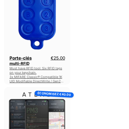
RFID
Prix actuel
Porte-clés
€25.00
multi-RFID
Must have RFID tool: Six RFID tags
on your keychain.
3x MIFARE Classic® Compatible 1K
UID Modifiable DirectWrite / Gen2
tags (Android Compatible)
ATLAS:
3x Low Frequency T5577 tags
ÉCONOMISEZ
Standard
€40.00
Licence