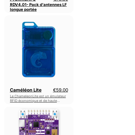
RDV4.01- Pack d'antennes LF
longue portée
Caméléon
Lite
Caméléon Lite
€59.00
Le ChameleonLite est un émulateur
RFID économique et de haute
précision, spécialisé dans
DevKit
l'émulation HF / MIFARE©.
Chameleon
Ultra