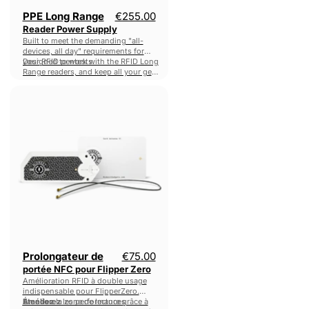
PPE Long Range
€255.00
Reader Power Supply
Built to meet the demanding "all-
devices, all day" requirements for
your RFID pentests.
Designed to work with the RFID Long
Range readers, and keep all your gear
charged.
Prolongateur
de
portée
NFC
pour
Flipper
Zero
Prolongateur de
€75.00
portée NFC pour Flipper Zero
Amélioration RFID à double usage
indispensable pour FlipperZero.
Améliorez
Étendez
la zone de lecture grâce à
les performances