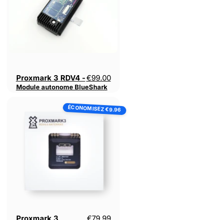
autonome
BlueShark
Proxmark 3 RDV4 -
€99.00
Module autonome BlueShark
Proxmark
ÉCONOMISEZ
3
€9.96
RDV4.01-
Pack
d'antennes
LF
longue
portée
Prix actuel
Proxmark 3
€79.99