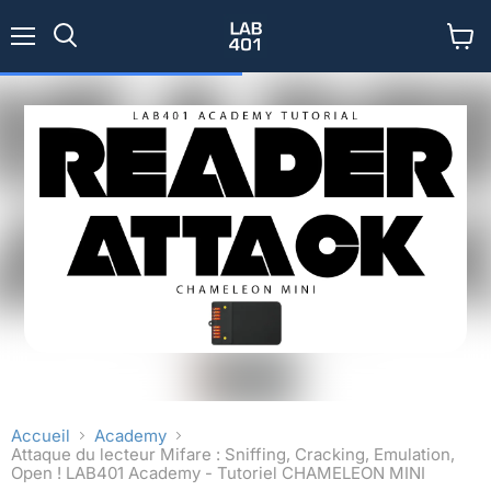
Menu
Voir
Rechercher
le
panier
Accueil
Academy
Attaque du lecteur Mifare : Sniffing, Cracking, Emulation,
Open ! LAB401 Academy - Tutoriel CHAMELEON MINI