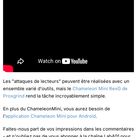
Les "attaques de lecteurs" peuvent être réalisées avec un
ensemble varié d'outils, mais le
Chameleon Mini RevG de
Proxgrind
rend la tâche incroyablement simple.
En plus du ChameleonMini, vous aurez besoin de
l'
application Chameleon Mini pour Android
.
Faites-nous part de vos impressions dans les commentaires
- et n'oubliez pas de vous abonner à la chaîne Lab401 pour