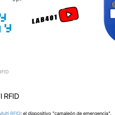
 RFID
I RFID
Multi RFID
: el dispositivo "camaleón de emergencia".