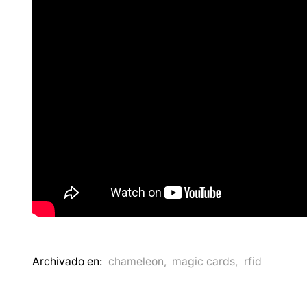
Archivado en:
chameleon
,
magic cards
,
rfid