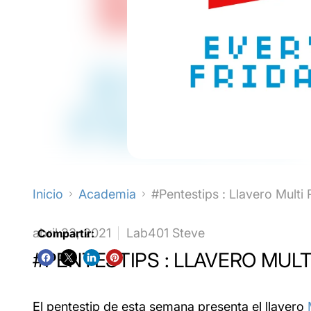
Inicio
Academia
#Pentestips : Llavero Multi
abril 23, 2021
Lab401 Steve
Compartir:
#PENTESTIPS : LLAVERO MULT
El pentestip de esta semana presenta el llavero