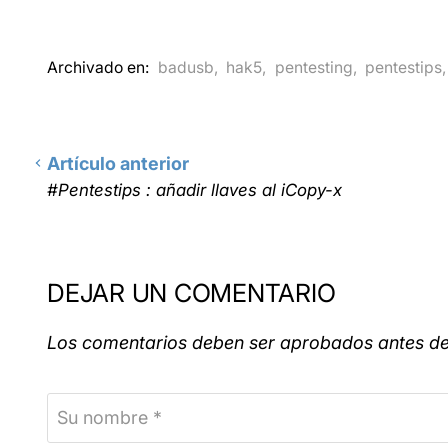
Archivado en:
badusb
,
hak5
,
pentesting
,
pentestips
Artículo anterior
#Pentestips : añadir llaves al iCopy-x
DEJAR UN COMENTARIO
Los comentarios deben ser aprobados antes d
Su nombre *