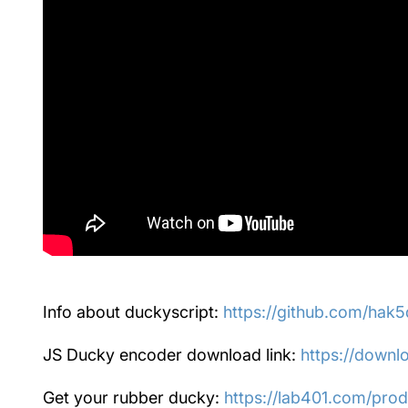
Info about duckyscript:
https://github.com/hak5
JS Ducky encoder download link:
https://downlo
Get your rubber ducky:
https://lab401.com/pro