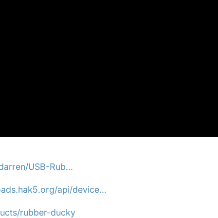
darren/USB-Rub...
ads.hak5.org/api/device...
ducts/rubber-ducky