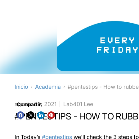
Inicio
Academia
#pentestips - How to rubb
agosto 29, 2021
Lab401 Lee
Compartir:
#PENTESTIPS - HOW TO RUB
In Today’s
#pentestips
we'll check the 3 steps t