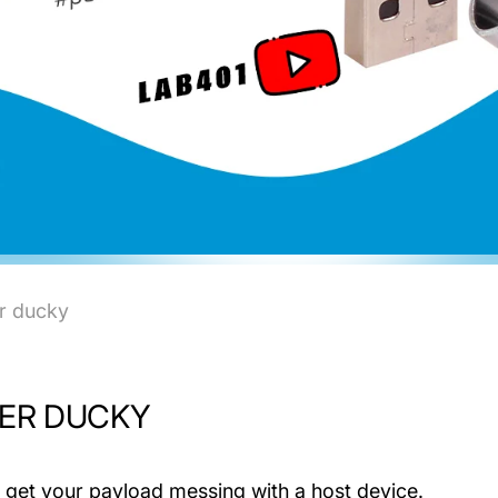
er ducky
BER DUCKY
o get your payload messing with a host device.