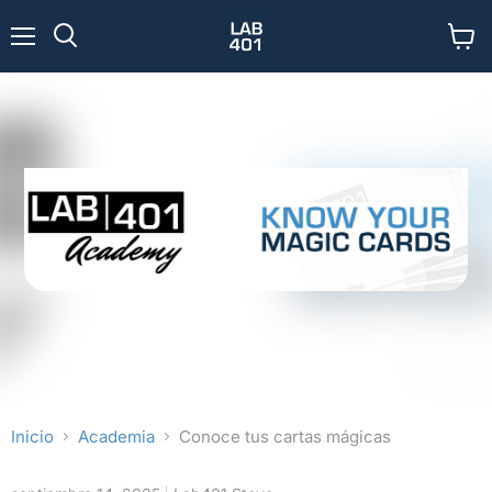
Menú
Ver
Buscar
carrit
Inicio
Academia
Conoce tus cartas mágicas