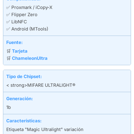
✅ Proxmark / iCopy-X
✅ Flipper Zero
✅ LibNFC
✅ Android (MTools)
Fuente:
🛒
Tarjeta
🛒
ChameleonUltra
Tipo de Chipset:
< strong>MIFARE ULTRALIGHT®
Generación:
1b
Características:
Etiqueta "Magic Ultralight" variación