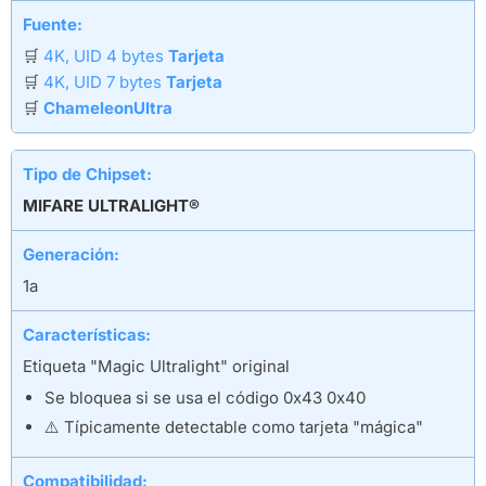
Fuente:
🛒
4K, UID 4 bytes
Tarjeta
🛒
4K, UID 7 bytes
Tarjeta
🛒
ChameleonUltra
Tipo de Chipset:
MIFARE ULTRALIGHT®
Generación:
1a
Características:
Etiqueta "Magic Ultralight" original
Se bloquea si se usa el código 0x43 0x40
⚠️ Típicamente detectable como tarjeta "mágica"
Compatibilidad: