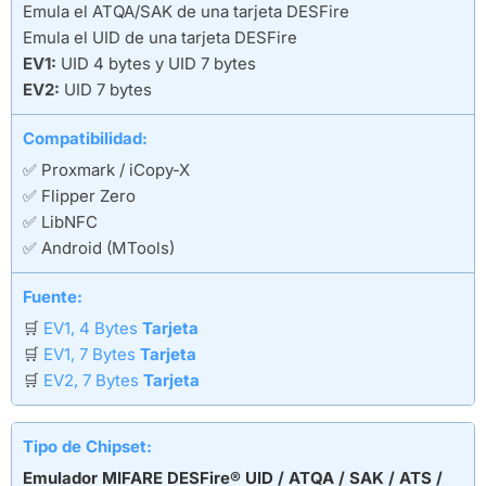
Emula el ATQA/SAK de una tarjeta DESFire
Emula el UID de una tarjeta DESFire
EV1:
UID 4 bytes y UID 7 bytes
EV2:
UID 7 bytes
Compatibilidad:
✅ Proxmark / iCopy-X
✅ Flipper Zero
✅ LibNFC
✅ Android (MTools)
Fuente:
🛒
EV1, 4 Bytes
Tarjeta
🛒
EV1, 7 Bytes
Tarjeta
🛒
EV2, 7 Bytes
Tarjeta
Tipo de Chipset:
Emulador MIFARE DESFire® UID / ATQA / SAK / ATS /