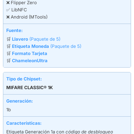
❌ Flipper Zero
✅ LibNFC
❌ Android (MTools)
Fuente:
🛒
Llavero
(Paquete de 5)
🛒
Etiqueta Moneda
(Paquete de 5)
🛒
Formato Tarjeta
🛒
ChameleonUltra
Tipo de Chipset:
MIFARE CLASSIC® 1K
Generación:
1b
Características:
Etiqueta Generación 1a con
código de desbloqueo