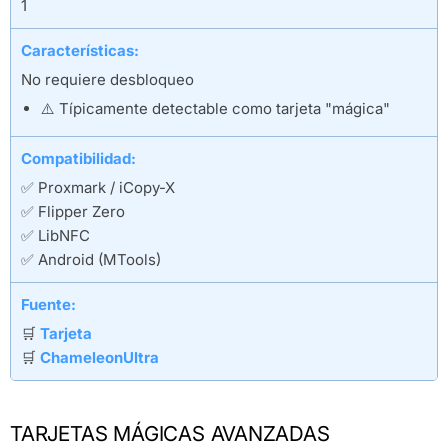
1
Características:
No requiere desbloqueo
⚠️ Típicamente detectable como tarjeta "mágica"
Compatibilidad:
✅ Proxmark / iCopy-X
✅ Flipper Zero
✅ LibNFC
✅ Android (MTools)
Fuente:
🛒
Tarjeta
🛒
ChameleonUltra
TARJETAS MÁGICAS AVANZADAS