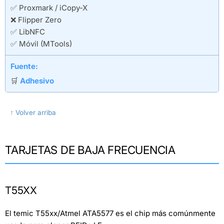
✅ Proxmark / iCopy-X
❌ Flipper Zero
✅ LibNFC
✅ Móvil (MTools)
Fuente:
🛒
Adhesivo
↑ Volver arriba
TARJETAS DE BAJA FRECUENCIA
T55XX
El temic T55xx/Atmel ATA5577 es el chip más comúnmente