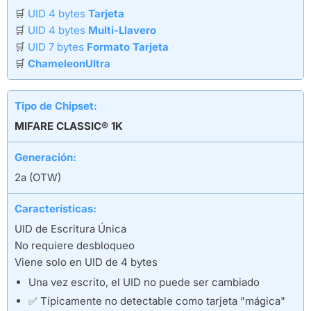
🛒
UID 4 bytes
Tarjeta
🛒
UID 4 bytes
Multi-Llavero
🛒
UID 7 bytes
Formato Tarjeta
🛒
ChameleonUltra
Tipo de Chipset:
MIFARE CLASSIC® 1K
Generación:
2a (OTW)
Características:
UID de Escritura Única
No requiere desbloqueo
Viene solo en UID de 4 bytes
Una vez escrito, el UID no puede ser cambiado
✅ Típicamente no detectable como tarjeta "mágica"