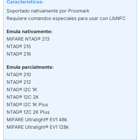
Características:
Soportado nativamente por Proxmark
Requiere comandos especiales para usar con LibNFC
Emula nativamente:
MIFARE NTAG® 213
NTAG® 215
NTAG® 216
Emula parcialmente:
NTAG® 210
NTAG® 212
NTAG® I2C 1K
NTAG® 12C 2K
NTAG® I2C 1K Plus
NTAG® 12C 2K Plus
MIFARE Ultralight® EV1 48k
MIFARE Ultralight® EV1 128k