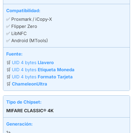
Compatibilidad:
✅ Proxmark / iCopy-X
✅ Flipper Zero
✅ LibNFC
✅ Android (MTools)
Fuente:
🛒
UID 4 bytes
Llavero
🛒
UID 4 bytes
Etiqueta Moneda
🛒
UID 4 bytes
Formato Tarjeta
🛒
ChameleonUltra
Tipo de Chipset:
MIFARE CLASSIC® 4K
Generación:
1a