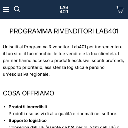
Menu
Visual
Cerca
il
carrel
PROGRAMMA RIVENDITORI LAB401
Unisciti al Programma Rivenditori Lab401 per incrementare
il tuo sito, il tuo marchio, le tue vendite e la tua clientela. I
partner hanno accesso a prodotti esclusivi, sconti profondi,
supporto prioritario, assistenza logistica e persino
un'esclusiva regionale.
COSA OFFRIAMO
Prodotti incredibili
Prodotti esclusivi di alta qualità e rinomati nel settore.
Supporto logistico
Consegna dall'UE (esente da IVA per gli Stati dell'UE) o