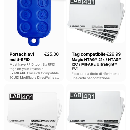
RFID
Magic
NTAG®
21x
/
NTAG®
I2C
/
MIFARE
Ultralight®
EV1
Prezzo attuale
Portachiavi
€25.00
Tag compatibile
€29.99
multi-RFID
Magic NTAG® 21x / NTAG®
I2C / MIFARE Ultralight®
Must have RFID tool: Six RFID
EV1
tags on your keychain.
3x MIFARE Classic® Compatible
Foto solo a titolo di riferimento:
1K UID Modifiable DirectWrite /
una carta per confezione.
Gen2 tags (Android Compatible)
3x Low Frequency T5577 tags
Carta
MIFARE
Magia
Ultralight-
Definitiva
C®
(Gen4)
Compatibile
UID
modificabile