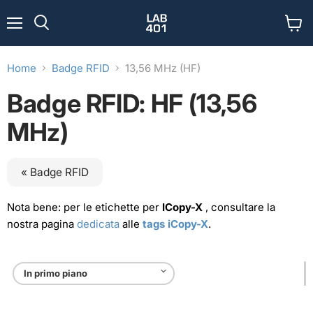
Menu
Visual
Cerca
il
carrel
Home
Badge RFID
13,56 MHz (HF)
Badge RFID: HF (13,56
MHz)
« Badge RFID
Nota bene: per le etichette per
ICopy-X
, consultare la
nostra pagina
dedicata
alle
tags iCopy-X
.