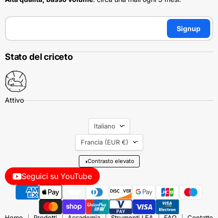
Signup
Stato del criceto
Lingua
Italiano
Nazione
Francia
(EUR €)
◑
Contrasto elevato
Seguici su YouTube
Home
Prodotti
Accademia
Strumenti LEA
FAQ
Contatto