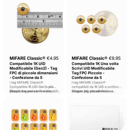
Classic®
Classic®
Compatibile
Compatibile
1K
1K
UID
Una
Modificabile
volta
(Gen2)
Scrivi
-
UID
Tag
Modificabile
FPC
Tag
di
FPC
piccole
Piccolo
dimensioni
-
-
Confezione
MIFARE Classic®
€4.95
MIFARE Classic®
€9.95
Confezione
da
Compatibile 1K UID
Compatibile 1K Una volta
da
5
Modificabile (Gen2) - Tag
Scrivi UID Modificabile
5
FPC di piccole dimensioni
Tag FPC Piccolo -
- Confezione da 5
Confezione da 5
I tag MIFARE Classic®
I tag MIFARE Classic®
Compatible 1K UID Gen1a
più
compatibili da 1K UID a scrittura
piccoli
Cinque tag per confezione.
al mondo e non rilevabili.
singola
Cinque tag per confezione.
più
piccoli
e non
rilevabili al mondo.
Tiny
MIFARE
NTAG®
Classic®
213
compatibile
-
4K
Etichette
Gen3
rivelatrici
a