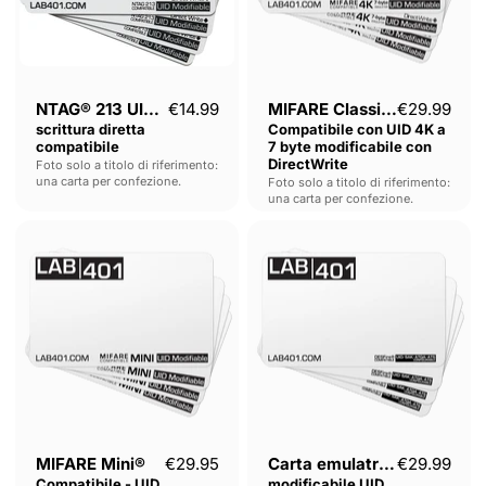
byte
modificabile
con
DirectWrite
NTAG® 213 UID di
€14.99
MIFARE Classic®
€29.99
scrittura diretta
Compatibile con UID 4K a
compatibile
7 byte modificabile con
DirectWrite
Foto solo a titolo di riferimento:
una carta per confezione.
Foto solo a titolo di riferimento:
una carta per confezione.
MIFARE
Carta
Mini®
emulatrice
Compatibile
modificabile
-
UID
UID
compatibile
modificabile
MIFARE
-
DESFire®
Scrittura
diretta
MIFARE Mini®
€29.95
Carta emulatrice
€29.99
Compatibile - UID
modificabile UID