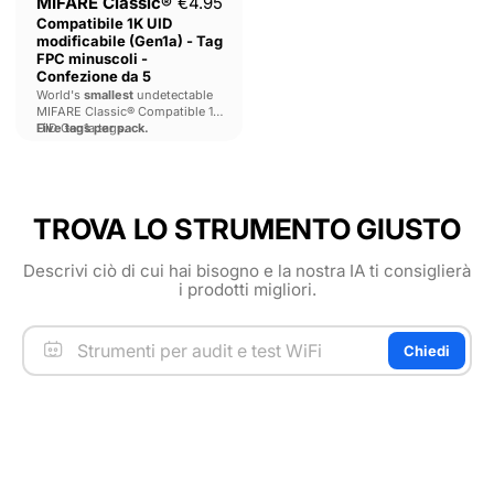
MIFARE Classic®
€4.95
5
Compatibile 1K UID
modificabile (Gen1a) - Tag
FPC minuscoli -
Confezione da 5
World's
smallest
undetectable
MIFARE Classic® Compatible 1K
UID Gen1a tags.
Five tags per pack.
TROVA LO STRUMENTO GIUSTO
Descrivi ciò di cui hai bisogno e la nostra IA ti consiglierà
i prodotti migliori.
Chiedi