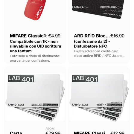
non
-
rilevabile
Disturbatore
con
NFC
UID
scrittura
una
tantum
Prezzo a
MIFARE Classic®
€4.99
ARD RFID Blocker
€16.90
Compatibile con 1K - non
(confezione da 2) -
rilevabile con UID scrittura
Disturbatore NFC
una tantum
Highly advanced credit-card
sized a
ctive
RFID / NFC Jammer.
Foto solo a titolo di riferimento:
Unlike leaky faraday cage "RFID
una carta per confezione.
Protectors" this device actively
Carta
MIFARE
blocks RFID placed above or
below it. Don't change your
emulatrice
Classic®
wallet - and no batteries
modificabile
Compatibile
required.
UID
1K
compatibile
UID
MIFARE
a
DESFire®
scrittura
diretta
FROM
Carta
€29.99
MIFARE Classic®
€12.99