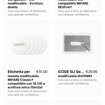
modificabile - Scrittura
compatibile MIFARE
diretta
DESFire®
Foto solo a titolo di riferimento:
Foto solo a titolo di riferimento:
una carta per confezione.
una carta per confezione.
Etichetta
iCODE
per
SLI
monete
Gen2
modificabile
UID
MIFARE
modificabile
Classic®
ISO15693
compatibile
con
1K
UID
a
scrittura
unica
(Gen2a)
Etichetta per
€15.00
iCODE SLI Gen2 UID
€29.95
monete modificabile
modificabile ISO15693
MIFARE Classic®
Foto solo a titolo di riferimento:
compatibile con 1K UID a
una carta per confezione.
scrittura unica (Gen2a)
Foto solo a titolo di riferimento:
una carta per confezione.
MIFARE
MIFARE