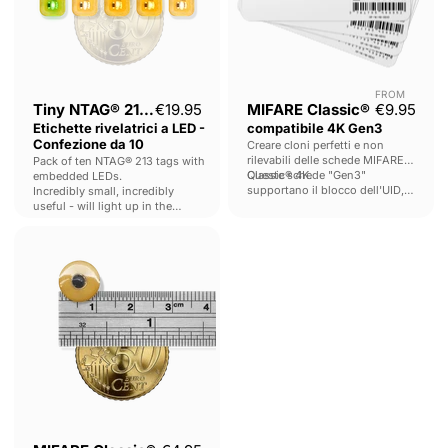
LED
-
Confezione
da
10
FROM
Tiny NTAG® 213 -
€19.95
MIFARE Classic®
€9.95
Etichette rivelatrici a LED -
compatibile 4K Gen3
Confezione da 10
Creare cloni perfetti e non
rilevabili delle schede MIFARE
Pack of ten NTAG® 213 tags with
Classic® 4K.
Queste schede "Gen3"
embedded LEDs.
supportano il blocco dell'UID,
Incredibly small, incredibly
rendendo i vostri cloni non
useful - will light up in the
rilevabili dall'originale.
presence of any high-frequency
MIFARE
RFID field.
Classic®
Compatibile
1K
UID
modificabile
(Gen1a)
-
Tag
FPC
minuscoli
-
Confezione
da