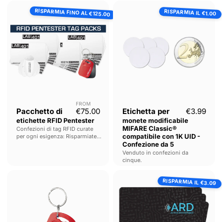
Pacchetto
Etichetta
RISPARMIA FINO AL
RISPARMIA IL
di
per
€1.00
€125.00
etichette
monete
RFID
modificabile
Pentester
MIFARE
Classic®
compatibile
con
1K
UID
-
Confezione
da
FROM
Prezzo attuale
Prezzo 
5
Pacchetto di
€75.00
Etichetta per
€3.99
etichette RFID Pentester
monete modificabile
MIFARE Classic®
Confezioni di tag RFID curate
compatibile con 1K UID -
per ogni esigenza: Risparmiate
fino a €160!
Confezione da 5
Venduto in confezioni da
cinque.
MIFARE
ARD
RISPARMIA IL
Classic®
RFID
€3.09
Compatibile
Blocker
con
(confezione
1K
da
-
2)