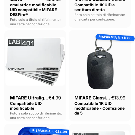
emulatrice modificabile
Compatibile 1K UID a
UID compatibile MIFARE
scrittura diretta
DESFire®
Foto solo a titolo di riferimento:
una carta per confezione.
Foto solo a titolo di riferimento:
una carta per confezione.
MIFARE
MIFARE
RISPARMIA IL
Ultralight®
Classic®
€11.00
Compatibile
Compatibile
UID
1K
modificabile
UID
modificabile
-
Confezione
da
5
Prezzo a
MIFARE Ultralight®
€4.99
MIFARE Classic®
€13.99
Compatibile UID
Compatibile 1K UID
modificabile
modificabile - Confezione
da 5
Foto a solo scopo di riferimento:
una carta per confezione.
Portachiavi
Tag
RISPARMIA IL
multi-
compatibile
€24.00