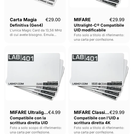
Carta Magia
€29.00
MIFARE
€29.99
Definitiva (Gen4)
Ultralight-C® Compatibile
UID modificabile
L'unica Magic Card da 13,56 MHz
di cui avete bisogno. Emula
Foto solo a titolo di riferimento:
tutto, configura tutto.
una carta per confezione.
Foto solo a scopo di riferimento:
MIFARE
MIFARE
una scheda per confezione.
Ultralight®
Classic®
Compatibile
Compatibile
con
con
la
l'UID
scrittura
a
diretta
scrittura
UID
diretta
4K
MIFARE Ultralight®
€4.99
MIFARE Classic®
€29.99
Compatibile con la
Compatibile con l'UID a
scrittura diretta UID
scrittura diretta 4K
Foto a solo scopo di riferimento:
Foto solo a titolo di riferimento:
una carta per confezione.
una carta per confezione.