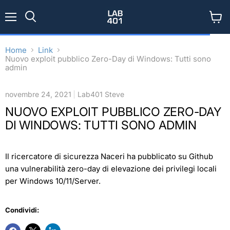
Menu
Visual
Cerca
il
carrel
Home
Link
Nuovo exploit pubblico Zero-Day di Windows: Tutti sono
admin
novembre 24, 2021
Lab401 Steve
NUOVO EXPLOIT PUBBLICO ZERO-DAY
DI WINDOWS: TUTTI SONO ADMIN
Il ricercatore di sicurezza Naceri ha pubblicato su Github
una vulnerabilità zero-day di elevazione dei privilegi locali
per Windows 10/11/Server.
Condividi: