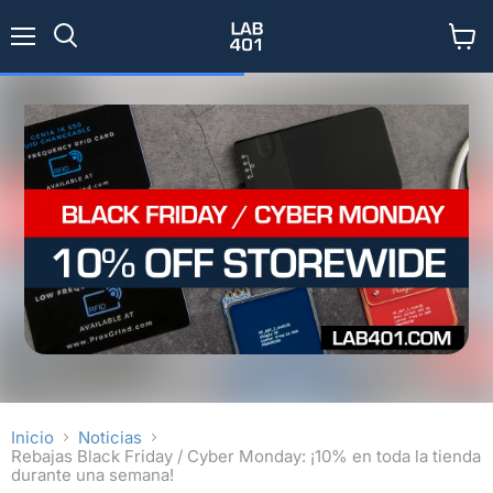
Menú
Ver
Buscar
carrit
Inicio
Noticias
Rebajas Black Friday / Cyber Monday: ¡10% en toda la tienda
durante una semana!